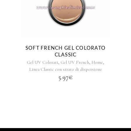
Questo
prodotto
ha
più
varianti.
Le
opzioni
SOFT FRENCH GEL COLORATO
possono
CLASSIC
essere
,
,
,
Gel UV Colorati
Gel UV French
Home
scelte
Linea Classic con strato di dispersione
nella
5.97
€
pagina
del
prodotto