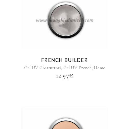
Questo
prodotto
ha
più
varianti.
Le
opzioni
FRENCH BUILDER
possono
,
,
Gel UV Costruttori
Gel UV French
Home
essere
12.97
€
scelte
nella
pagina
del
prodotto