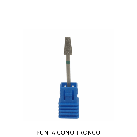
del
prodotto
PUNTA CONO TRONCO