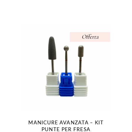
ORIGINALE
ATTUALE
ERA:
È:
15.94€.
14.94€.
Offerta
MANICURE AVANZATA – KIT
PUNTE PER FRESA