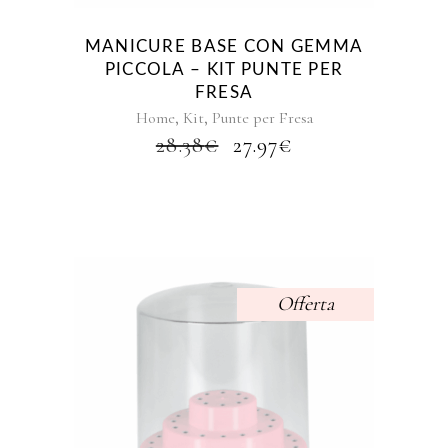
MANICURE BASE CON GEMMA
PICCOLA – KIT PUNTE PER
FRESA
,
,
Home
Kit
Punte per Fresa
IL
IL
28.38
€
27.97
€
PREZZO
PREZZO
ORIGINALE
ATTUALE
ERA:
È:
28.38€.
27.97€.
Offerta