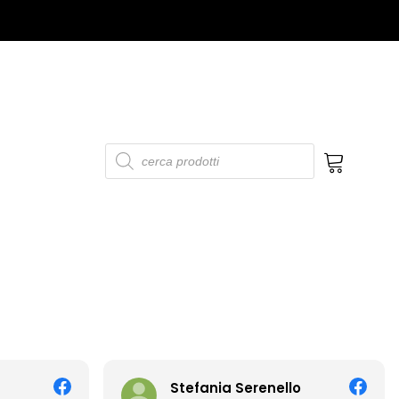
Products
search
No products in the cart.
Stefania Serenello