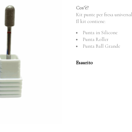
ORIGINAL
ATTU
Cos’è?
ERA:
È:
Kit punte per fresa universal
22.91€.
21.91€
Il kit contiene:
Punta in Silicone
Punta Roller
Punta Ball Grande
Esaurito