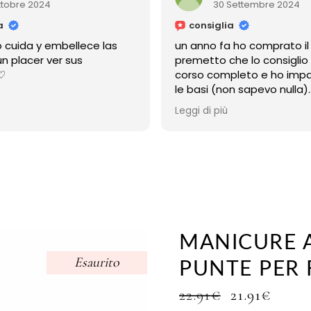
tobre 2024
30 Settembre 2024
consiglia
uida y embellece las
un anno fa ho comprato il 
 placer ver sus
premetto che lo consiglio 
corso completo e ho impar
le basi (non sapevo nulla)
ma la cosa più bella è che 
Leggi di più
sempre disponibile
anche adesso a distanza di
mi risponde sempre,e mi h
aiutato
grazie micol!!
MANICURE A
Esaurito
PUNTE PER 
IL
IL
22.91
€
21.91
€
PREZZO
PREZ