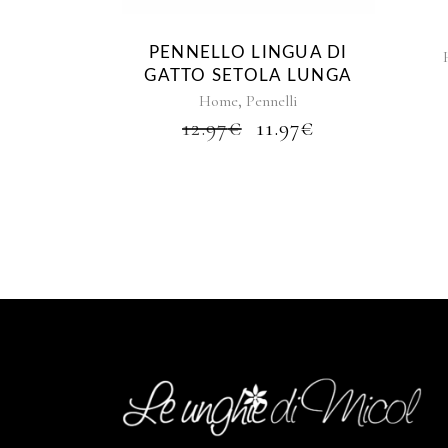
PENNELLO LINGUA DI
GATTO SETOLA LUNGA
,
Home
Pennelli
IL
IL
12.97
€
11.97
€
PREZZO
PREZZO
ORIGINALE
ATTUALE
ERA:
È:
12.97€.
11.97€.