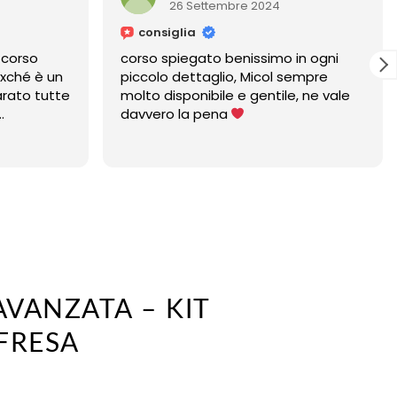
26 Settembre 2024
consiglia
corso
corso spiegato benissimo in ogni
xché è un
piccolo dettaglio, Micol sempre
ato tutte
molto disponibile e gentile, ne vale
davvero la pena
micol è
 un anno,
a sempre
VANZATA – KIT
FRESA
ZO