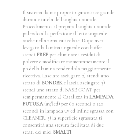
Il sistema da me proposto garantisce grande
durata e tutela dell’unghia naturale.
Procedimento: 1) prepara l’unghia naturale
pulendo alla perfezione il letto ungueale
anche nella zona cuticolare. Dopo aver
levigato la lamina ungueale con buffer
stendi
PREP
per eliminare i residui di
polvere e modificare momentaneamente il
ph della lamina rendendola maggiormente
ricettiva. Lasciare asciugare. 2) stendi uno
strato di
BONDER
e lascia asciugare. 3)
stendi uno strato di BASE COAT per
semipermanente 4) Catalizza in
LAMPADA
FUTURA
(uv/led) per 60 secondi o 120
secondi in lampada uv ed infine sgrassa con
CLEANER. 5) la superficie sgrassata ti
consentirà una stesura facilitata di due
strati dei miei
SMALTI