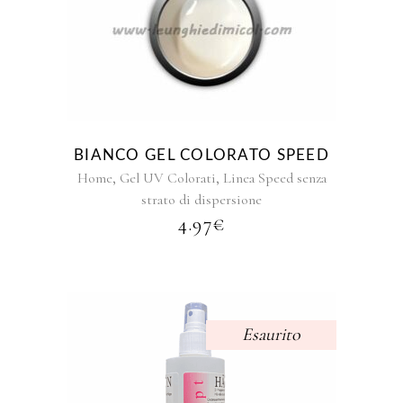
Questo
prodotto
ha
più
varianti.
Le
opzioni
BIANCO GEL COLORATO SPEED
possono
,
,
Home
Gel UV Colorati
Linea Speed senza
essere
strato di dispersione
scelte
4.97
€
nella
pagina
del
prodotto
Esaurito