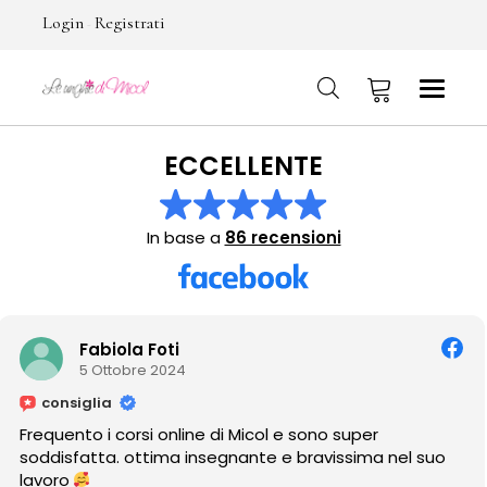
Login
Registrati
-
ECCELLENTE
No products in the cart.
In base a
86 recensioni
Tania Escudero
2 Ottobre 2024
consiglia
 Micol e sono super
Amo como cuida y embel
nante e bravissima nel suo
ver sus trabajos!!!♡