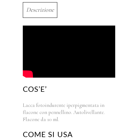
Descrizione
COS’E’
Lacca fotoindurente iperpigmentata in
flacone con pennellino. Autolivellante.
Flacone da 10 ml.
COME SI USA