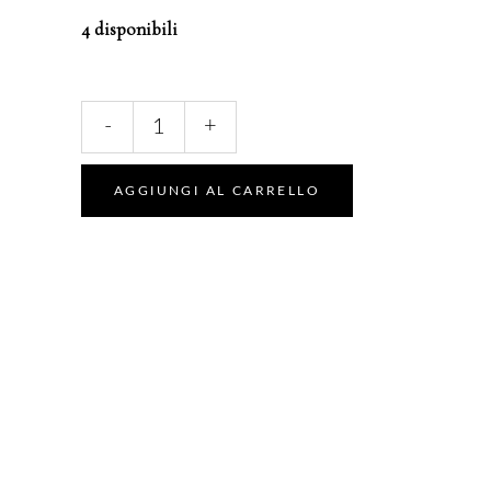
4 disponibili
Blu
-
+
ProfondoSemipermanente
quantity
AGGIUNGI AL CARRELLO