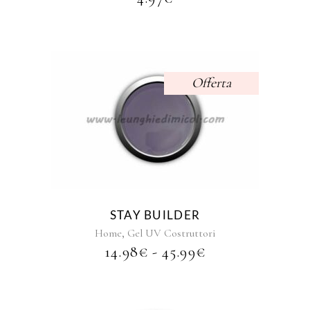
pagina
del
prodotto
Offerta
Questo
prodotto
ha
più
varianti.
Le
opzioni
STAY BUILDER
possono
,
Home
Gel UV Costruttori
essere
FASCIA
14.98
€
-
45.99
€
scelte
DI
nella
PREZZO:
pagina
DA
del