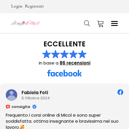
Login
Registrati
-
ECCELLENTE
No products in the cart.
In base a
86 recensioni
Tania Escud
2 Ottobre 2024
consiglia
 di Micol e sono super
Amo como cuida y em
segnante e bravissima nel suo
ver sus trabajos!!!♡