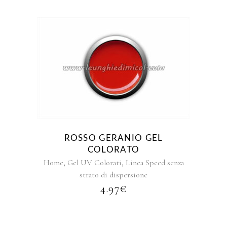
PREZZO:
DA
3.99€
A
6.43€
Questo
prodotto
ha
più
varianti.
Le
opzioni
ROSSO GERANIO GEL
possono
COLORATO
essere
,
,
Home
Gel UV Colorati
Linea Speed senza
scelte
strato di dispersione
nella
4.97
€
pagina
del
prodotto