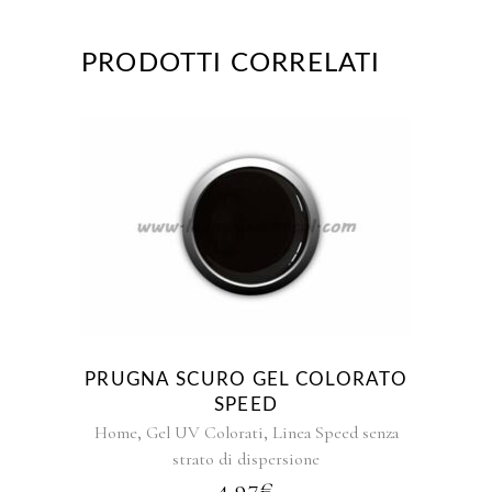
PRODOTTI CORRELATI
Questo
prodotto
ha
più
varianti.
Le
opzioni
PRUGNA SCURO GEL COLORATO
possono
SPEED
essere
,
,
Home
Gel UV Colorati
Linea Speed senza
scelte
strato di dispersione
nella
4.97
€