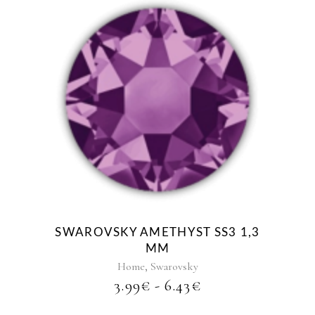
14.98€
prodotto
A
45.99€
Questo
prodotto
ha
più
varianti.
Le
opzioni
possono
essere
SWAROVSKY AMETHYST SS3 1,3
scelte
MM
nella
,
Home
Swarovsky
pagina
FASCIA
3.99
€
-
6.43
€
del
DI
prodotto