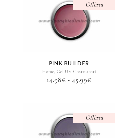
Offerta
Questo
prodotto
ha
più
varianti.
Le
opzioni
PINK BUILDER
possono
,
Home
Gel UV Costruttori
essere
FASCIA
14.98
€
-
45.99
€
scelte
DI
nella
PREZZO:
pagina
DA
del
14.98€
prodotto
A
Offerta
45.99€
Questo