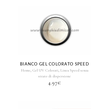
prodotto
Questo
prodotto
ha
più
varianti.
Le
opzioni
BIANCO GEL COLORATO SPEED
possono
,
,
Home
Gel UV Colorati
Linea Speed senza
essere
strato di dispersione
scelte
4.97
€
nella
pagina
del
prodotto