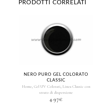
PRODOTTI CORRELATI
Questo
prodotto
ha
più
varianti.
Le
opzioni
NERO PURO GEL COLORATO
possono
CLASSIC
essere
,
,
Home
Gel UV Colorati
Linea Classic con
scelte
strato di dispersione
nella
4.97
€
pagina
del