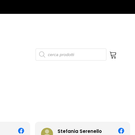
Products
search
No products in the cart.
ania Serenello
Francesca Coppol