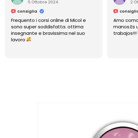
2 Ottobre 2024
consiglia
Micol e
Amo como cuida y embellece las
ottima
manos.Es un placer ver sus
el suo
trabajos!!!♡