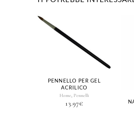
TI POTREBBE INTERESSAR
PENNELLO PER GEL
ACRILICO
,
Home
Pennelli
N
13.97
€