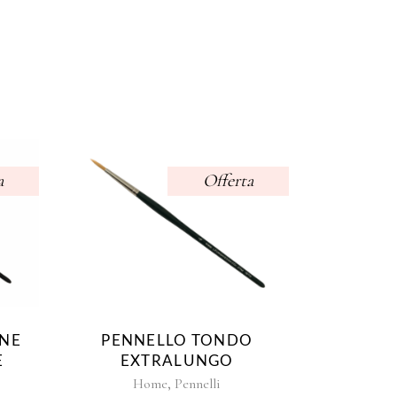
a
Offerta
INE
PENNELLO TONDO
E
EXTRALUNGO
,
Home
Pennelli