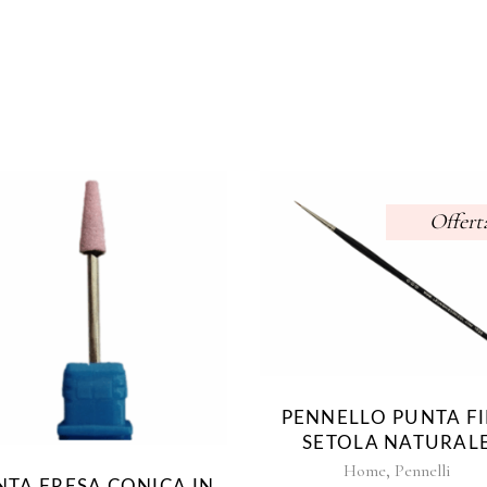
prodotto
Offert
PENNELLO PUNTA F
SETOLA NATURAL
,
Home
Pennelli
NTA FRESA CONICA IN