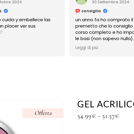
30 Settembre 2024
26 Se
consiglia
consiglia
un anno fa ho comprato il corso
corso spiega
premetto che lo consiglio xché è un
piccolo dett
corso completo e ho imparato tutte
molto disponi
le basi (non sapevo nulla)
davvero la 
ma la cosa più bella è che micol è
Leggi di più
sempre disponibile
anche adesso a distanza di un anno,
mi risponde sempre,e mi ha sempre
aiutato
grazie micol!!
GEL ACRILI
Offerta
FAS
34.99
€
-
51.57
€
DI
PRE