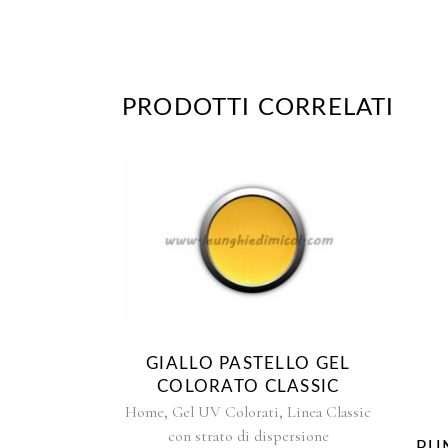
PRODOTTI CORRELATI
Questo
prodotto
ha
più
varianti.
Le
GIALLO PASTELLO GEL
opzioni
COLORATO CLASSIC
possono
,
,
Home
Gel UV Colorati
Linea Classic
essere
con strato di dispersione
scelte
PU