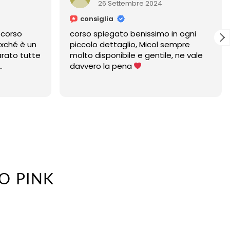
ttembre 2024
25 Settembre 2024
consiglia
to benissimo in ogni
Micol è un'insegnante straor
aglio, Micol sempre
bile e gentile, ne vale
pena
CO PINK
CIA
ZZO: