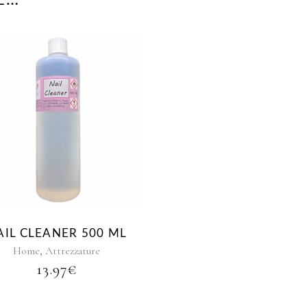
E…
Questo
prodotto
ha
più
varianti.
Le
opzioni
possono
AIL CLEANER 500 ML
essere
,
Home
Attrezzature
scelte
13.97
€
nella
pagina
del