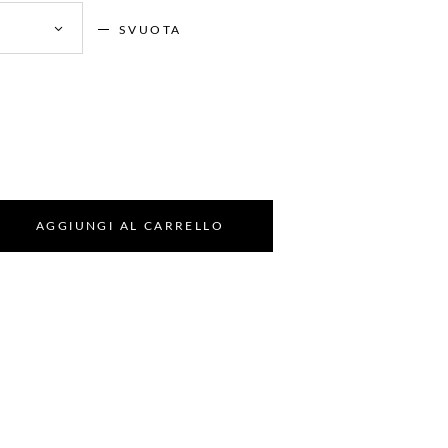
9€
SVUOTA
€
ZZO
E
UALE
€.
AGGIUNGI AL CARRELLO