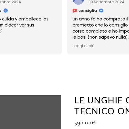
30 Settembre 2024
2
consiglia
consig
un anno fa ho comprato il corso
corso sp
premetto che lo consiglio xché è un
piccolo 
corso completo e ho imparato tutte
molto dis
le basi (non sapevo nulla)
davvero 
ma la cosa più bella è che micol è
Leggi di più
sempre disponibile
anche adesso a distanza di un anno,
mi risponde sempre,e mi ha sempre
aiutato
grazie micol!!
LE UNGHIE 
TECNICO ON
390.00
€