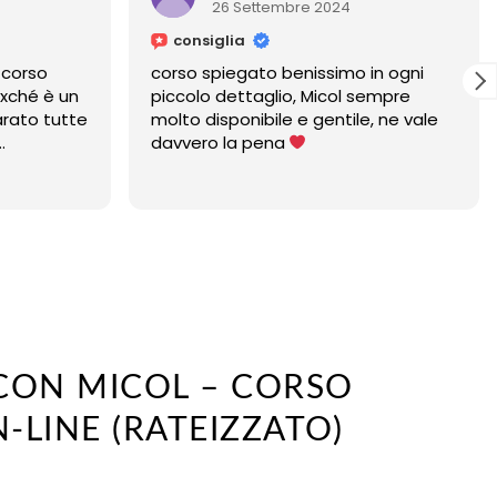
6 Settembre 2024
25 Settembre 2024
lia
consiglia
iegato benissimo in ogni
Micol è un'insegnante str
dettaglio, Micol sempre
ponibile e gentile, ne vale
la pena
CON MICOL – CORSO
-LINE (RATEIZZATO)