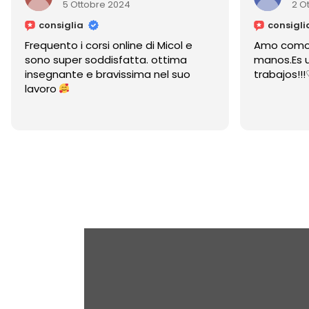
2 Ottobre 2024
consiglia
 di Micol e
Amo como cuida y embellece las
a. ottima
manos.Es un placer ver sus
ma nel suo
trabajos!!!♡