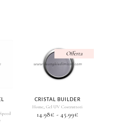
Offerta
Questo
o
prodotto
ha
più
varianti.
Le
EL
CRISTAL BUILDER
opzioni
,
Home
Gel UV Costruttori
possono
 Speed
FASCIA
14.98
€
-
45.99
€
essere
DI
e
scelte
PREZZO:
nella