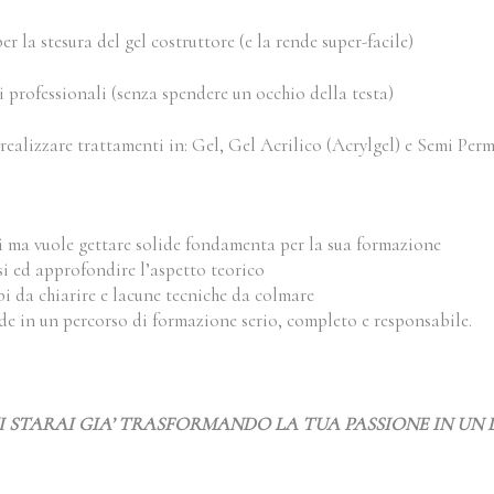
r la stesura del gel costruttore (e la rende super-facile)
i professionali (senza spendere un occhio della testa)
realizzare trattamenti in: Gel, Gel Acrilico (Acrylgel) e Semi Per
mi ma vuole gettare solide fondamenta per la sua formazione
i ed approfondire l’aspetto teorico
 da chiarire e lacune tecniche da colmare
de in un percorso di formazione serio, completo e responsabile.
I STARAI GIA’ TRASFORMANDO LA TUA PASSIONE IN UN