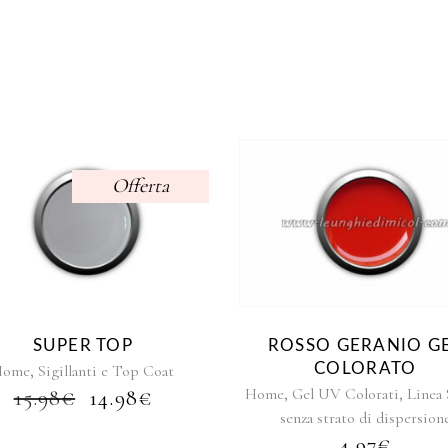
Offerta
Questo
prodott
ha
più
varianti.
Le
SUPER TOP
ROSSO GERANIO G
opzioni
,
COLORATO
Home
Sigillanti e Top Coat
possono
,
,
IL
IL
Home
Gel UV Colorati
Linea
15.98
€
14.98
€
essere
PREZZO
PREZZO
senza strato di dispersion
scelte
ORIGINALE
ATTUALE
4.97
€
nella