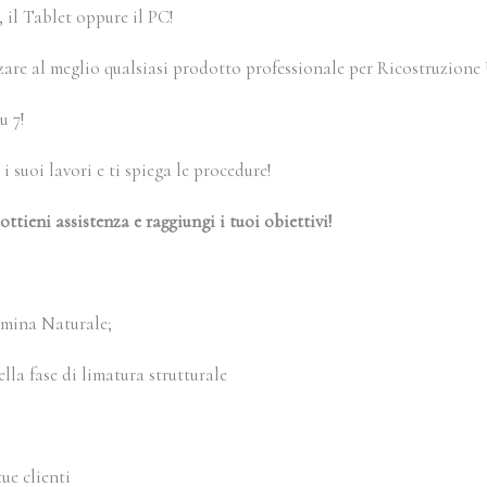
 il Tablet oppure il PC!
zare al meglio qualsiasi prodotto professionale per Ricostruzione
u 7!
 suoi lavori e ti spiega le procedure!
tieni assistenza e raggiungi i tuoi obiettivi!
Lamina Naturale;
lla fase di limatura strutturale
l
ue clienti