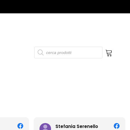
Products
search
No products in the cart.
tefania Serenello
Francesca Cop