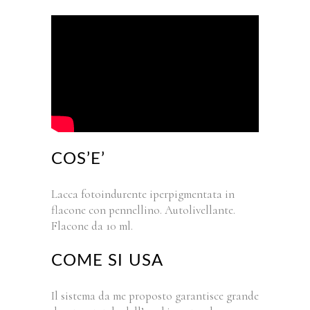
COS’E’
Lacca fotoindurente iperpigmentata in
flacone con pennellino. Autolivellante.
Flacone da 10 ml.
COME SI USA
Il sistema da me proposto garantisce grande