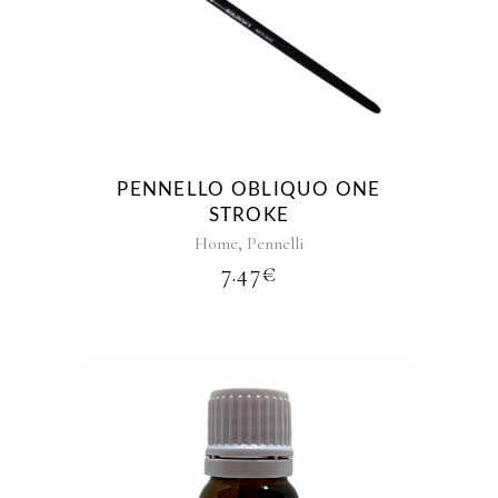
PENNELLO OBLIQUO ONE
STROKE
,
Home
Pennelli
7.47
€