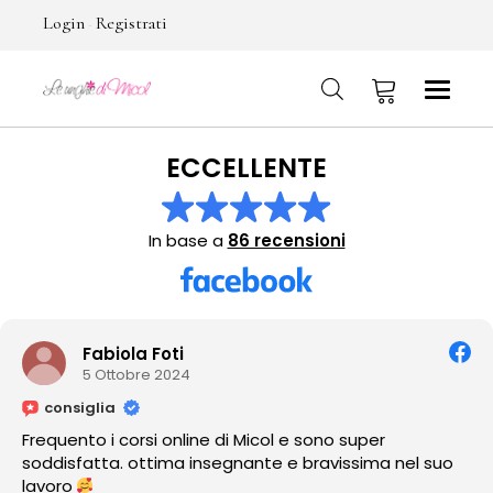
Login
Registrati
-
ECCELLENTE
No products in the cart.
In base a
86 recensioni
Tania Escud
2 Ottobre 2024
consiglia
 di Micol e sono super
Amo como cuida y em
segnante e bravissima nel suo
ver sus trabajos!!!♡