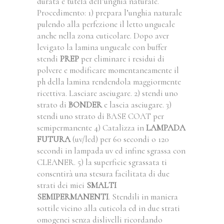
durata e tutela dell’unghia naturale.
Procedimento: 1) prepara l’unghia naturale
pulendo alla perfezione il letto ungueale
anche nella zona cuticolare. Dopo aver
levigato la lamina ungueale con buffer
stendi
PREP
per eliminare i residui di
polvere e modificare momentaneamente il
ph della lamina rendendola maggiormente
ricettiva. Lasciare asciugare. 2) stendi uno
strato di
BONDER
e lascia asciugare. 3)
stendi uno strato di BASE COAT per
semipermanente 4) Catalizza in
LAMPADA
FUTURA
(uv/led) per 60 secondi o 120
secondi in lampada uv ed infine sgrassa con
CLEANER. 5) la superficie sgrassata ti
consentirà una stesura facilitata di due
strati dei miei
SMALTI
SEMIPERMANENTI
. Stendili in maniera
sottile vicino alla cuticola ed in due strati
omogenei senza dislivelli ricordando