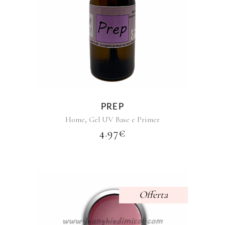
Questo
prodotto
ha
più
varianti.
Le
opzioni
possono
essere
PREP
scelte
,
Home
Gel UV Base e Primer
nella
4.97
€
pagina
del
prodotto
Offerta
Questo