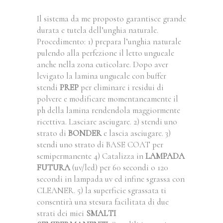
Il sistema da me proposto garantisce grande
durata e tutela dell’unghia naturale.
Procedimento: 1) prepara l’unghia naturale
pulendo alla perfezione il letto ungueale
anche nella zona cuticolare. Dopo aver
levigato la lamina ungueale con buffer
stendi
PREP
per eliminare i residui di
polvere e modificare momentaneamente il
ph della lamina rendendola maggiormente
ricettiva. Lasciare asciugare. 2) stendi uno
strato di
BONDER
e lascia asciugare. 3)
stendi uno strato di BASE COAT per
semipermanente 4) Catalizza in
LAMPADA
FUTURA
(uv/led) per 60 secondi o 120
secondi in lampada uv ed infine sgrassa con
CLEANER. 5) la superficie sgrassata ti
consentirà una stesura facilitata di due
strati dei miei
SMALTI