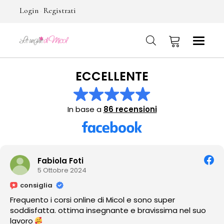
Login
Registrati
-
ECCELLENTE
No products in the cart.
In base a
86 recensioni
ti
Tania E
024
2 Ottobr
consiglia
online di Micol e sono super
Amo como cuida
ma insegnante e bravissima nel suo
ver sus trabajos