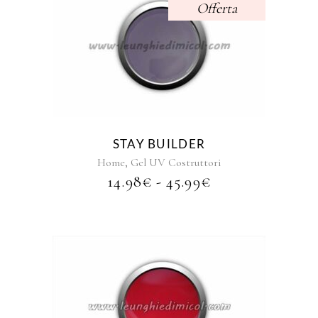
Offerta
Questo
prodotto
ha
più
varianti.
Le
opzioni
STAY BUILDER
possono
,
Home
Gel UV Costruttori
essere
FASCIA
14.98
€
-
45.99
€
scelte
DI
nella
PREZZO:
pagina
DA
del
14.98€
prodotto
A
45.99€
Questo
prodotto