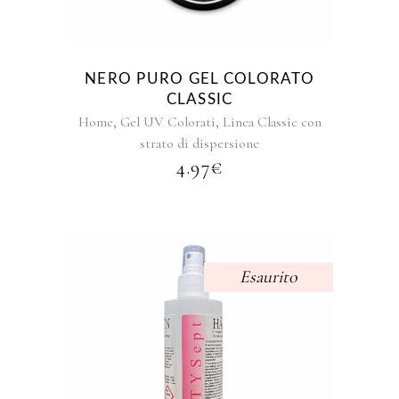
più
varianti.
Le
opzioni
NERO PURO GEL COLORATO
possono
CLASSIC
essere
,
,
Home
Gel UV Colorati
Linea Classic con
scelte
strato di dispersione
nella
4.97
€
pagina
del
prodotto
Esaurito
Questo
prodotto