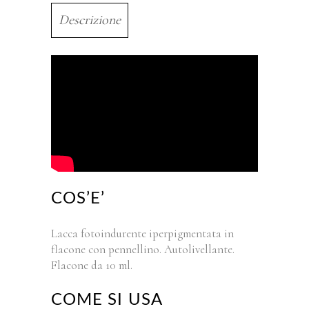
Descrizione
COS’E’
Lacca fotoindurente iperpigmentata in
flacone con pennellino. Autolivellante.
Flacone da 10 ml.
COME SI USA