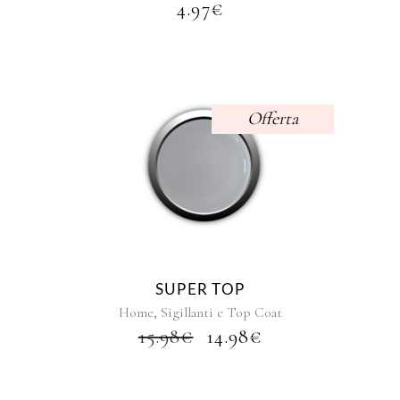
4.97
€
pagina
del
prodotto
Offerta
SUPER TOP
,
Home
Sigillanti e Top Coat
IL
IL
15.98
€
14.98
€
PREZZO
PREZZO
ORIGINALE
ATTUALE
ERA:
È: