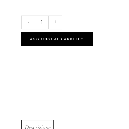
Punta
-
+
Fresa
Gemma
Diamante
AGGIUNGI AL CARRELLO
quantity
Descrizione