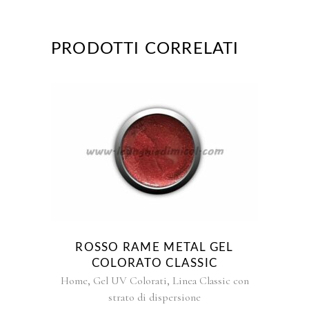
PRODOTTI CORRELATI
Questo
prodotto
ha
più
varianti.
Le
opzioni
ROSSO RAME METAL GEL
possono
COLORATO CLASSIC
essere
,
,
Home
Gel UV Colorati
Linea Classic con
scelte
strato di dispersione
nella