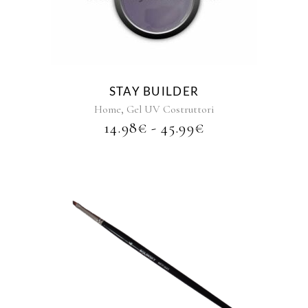
prodotto
ha
più
varianti.
Le
opzioni
STAY BUILDER
possono
,
Home
Gel UV Costruttori
essere
FASCIA
14.98
€
-
45.99
€
scelte
DI
nella
PREZZO:
pagina
DA
del
14.98€
prodotto
A
45.99€