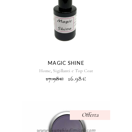
MAGIC SHINE
,
Home
Sigillanti e Top Coat
IL
IL
17.98
€
16.98
€
PREZZO
PREZZO
ORIGINALE
ATTUALE
ERA:
È:
17.98€.
16.98€.
Offerta
Questo