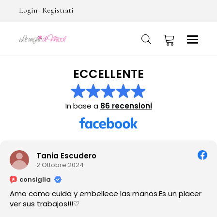
Login
Registrati
-
ECCELLENTE
No products in the cart.
In base a
86 recensioni
Tania Escudero
2 Ottobre 2024
consiglia
Amo como cuida y embellece las manos.Es un placer
ver sus trabajos!!!♡