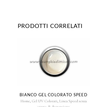
PRODOTTI CORRELATI
Questo
prodotto
ha
più
varianti.
Le
opzioni
BIANCO GEL COLORATO SPEED
possono
,
,
Home
Gel UV Colorati
Linea Speed senza
essere
strato di dispersione