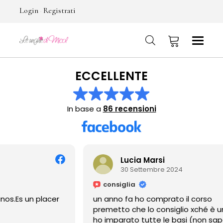
Login
Registrati
-
ECCELLENTE
No products in the cart.
In base a
86 recensioni
Lucia Marsi
30 Settembre 2024
consiglia
un anno fa ho comprato il corso
premetto che lo consiglio xché è un corso completo e
ho imparato tutte le basi (non sapevo nulla)