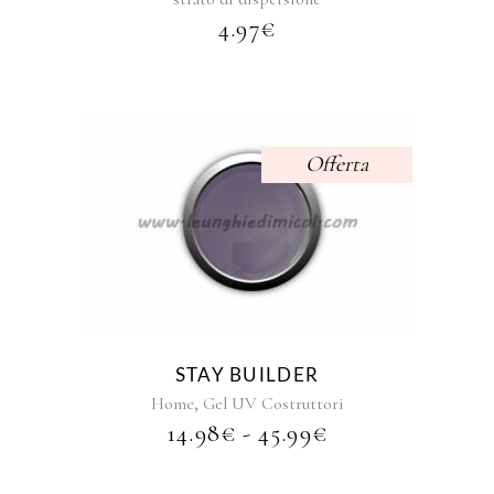
scelte
4.97
€
nella
pagina
del
prodotto
Offerta
Questo
prodotto
ha
più
varianti.
Le
opzioni
STAY BUILDER
possono
,
Home
Gel UV Costruttori
essere
FASCIA
14.98
€
-
45.99
€
scelte
DI
nella
PREZZO:
pagina