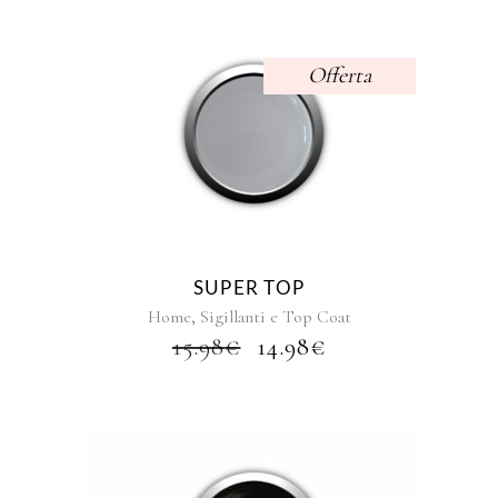
DA
del
14.98€
prodotto
A
Offerta
45.99€
SUPER TOP
,
Home
Sigillanti e Top Coat
IL
IL
15.98
€
14.98
€
PREZZO
PREZZO
ORIGINALE
ATTUALE
ERA:
È:
15.98€.
14.98€.