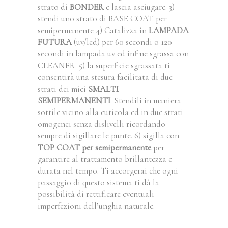
strato di
BONDER
e lascia asciugare. 3)
stendi uno strato di BASE COAT per
semipermanente 4) Catalizza in
LAMPADA
FUTURA
(uv/led) per 60 secondi o 120
secondi in lampada uv ed infine sgrassa con
CLEANER. 5) la superficie sgrassata ti
consentirà una stesura facilitata di due
strati dei miei
SMALTI
SEMIPERMANENTI
. Stendili in maniera
sottile vicino alla cuticola ed in due strati
omogenei senza dislivelli ricordando
sempre di sigillare le punte. 6) sigilla con
TOP COAT per semipermanente
per
garantire al trattamento brillantezza e
durata nel tempo. Ti accorgerai che ogni
passaggio di questo sistema ti dà la
possibilità di rettificare eventuali
imperfezioni dell’unghia naturale.