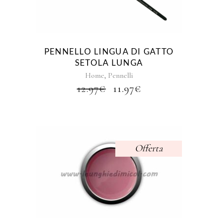
PENNELLO LINGUA DI GATTO
SETOLA LUNGA
,
Home
Pennelli
IL
IL
12.97
€
11.97
€
PREZZO
PREZZO
ORIGINALE
ATTUALE
ERA:
È:
12.97€.
11.97€.
Offerta
Questo
prodotto
ha
più
varianti.