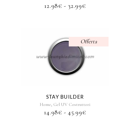
essere
FASCIA
12.98
€
-
32.99
€
scelte
DI
nella
PREZZO:
pagina
DA
del
12.98€
prodotto
A
Offerta
32.99€
Questo
prodotto
ha
più
varianti.
Le
opzioni
STAY BUILDER
possono
,
Home
Gel UV Costruttori
essere
FASCIA
14.98
€
-
45.99
€
scelte
DI
nella
PREZZO:
pagina