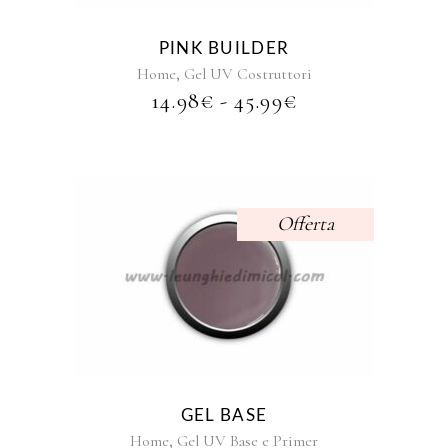
Le
opzioni
PINK BUILDER
possono
,
Home
Gel UV Costruttori
essere
FASCIA
14.98
€
-
45.99
€
scelte
DI
nella
PREZZO:
pagina
DA
del
14.98€
prodotto
A
Offerta
45.99€
Questo
prodotto
ha
più
varianti.
Le
opzioni
GEL BASE
possono
,
Home
Gel UV Base e Primer