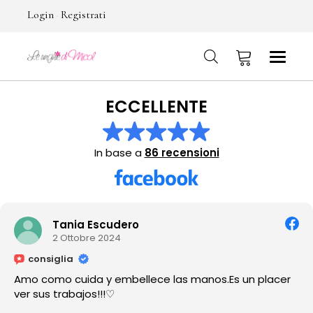
Login
Registrati
-
ECCELLENTE
No products in the cart.
In base a
86 recensioni
Tania Escudero
2 Ottobre 2024
consiglia
Amo como cuida y embellece las manos.Es un placer
ver sus trabajos!!!♡