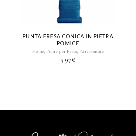
PUNTA FRESA CONICA IN PIETRA
POMICE
,
,
Home
Punte per Fresa
Attrezzature
5.97
€