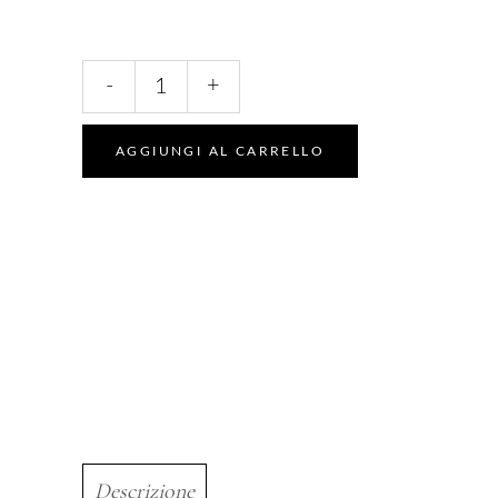
Rose
-
+
Semipermanente
quantity
AGGIUNGI AL CARRELLO
Descrizione