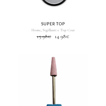
SUPER TOP
,
Home
Sigillanti e Top Coat
IL
IL
15.98
€
14.98
€
PREZZO
PREZZO
ORIGINALE
ATTUALE
ERA:
È:
15.98€.
14.98€.