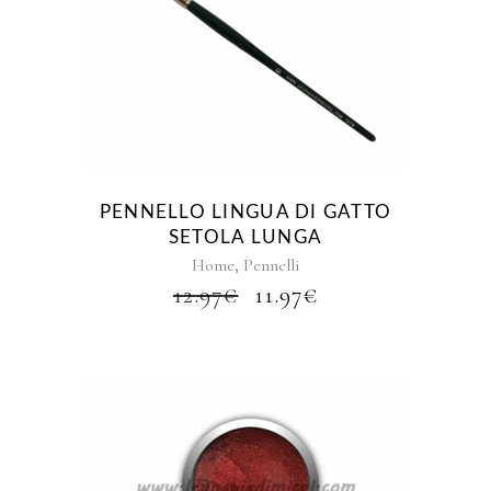
PENNELLO LINGUA DI GATTO
SETOLA LUNGA
,
Home
Pennelli
IL
IL
12.97
€
11.97
€
PREZZO
PREZZO
ORIGINALE
ATTUALE
ERA:
È:
12.97€.
11.97€.
Questo