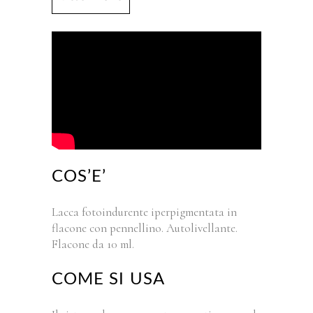
COS’E’
Lacca fotoindurente iperpigmentata in
flacone con pennellino. Autolivellante.
Flacone da 10 ml.
COME SI USA