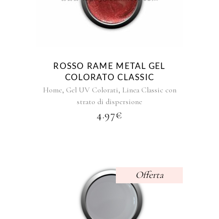
prodotto
ha
più
varianti.
Le
opzioni
ROSSO RAME METAL GEL
possono
COLORATO CLASSIC
essere
,
,
Home
Gel UV Colorati
Linea Classic con
scelte
strato di dispersione
nella
4.97
€
pagina
del
prodotto
Offerta