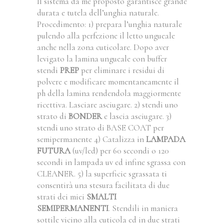
Il sistema da me proposto garantisce grande
durata e tutela dell’unghia naturale.
Procedimento: 1) prepara l’unghia naturale
pulendo alla perfezione il letto ungueale
anche nella zona cuticolare. Dopo aver
levigato la lamina ungueale con buffer
stendi
PREP
per eliminare i residui di
polvere e modificare momentaneamente il
ph della lamina rendendola maggiormente
ricettiva. Lasciare asciugare. 2) stendi uno
strato di
BONDER
e lascia asciugare. 3)
stendi uno strato di BASE COAT per
semipermanente 4) Catalizza in
LAMPADA
FUTURA
(uv/led) per 60 secondi o 120
secondi in lampada uv ed infine sgrassa con
CLEANER. 5) la superficie sgrassata ti
consentirà una stesura facilitata di due
strati dei miei
SMALTI
SEMIPERMANENTI
. Stendili in maniera
sottile vicino alla cuticola ed in due strati