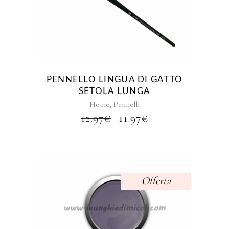
PENNELLO LINGUA DI GATTO
SETOLA LUNGA
,
Home
Pennelli
IL
IL
12.97
€
11.97
€
PREZZO
PREZZO
ORIGINALE
ATTUALE
ERA:
È:
12.97€.
11.97€.
Offerta
Questo
prodotto
ha