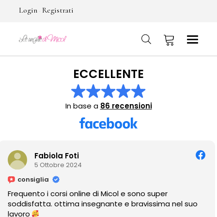
Login
Registrati
-
ECCELLENTE
No products in the cart.
In base a
86 recensioni
Tania Escudero
2 Ottobre 2024
consiglia
 Micol e sono super
Amo como cuida y embel
nante e bravissima nel suo
ver sus trabajos!!!♡