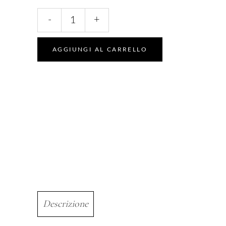
Rosso
-
+
04
quantity
AGGIUNGI AL CARRELLO
Descrizione