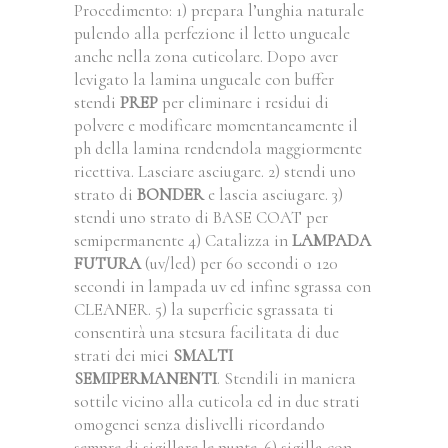
Procedimento: 1) prepara l’unghia naturale
pulendo alla perfezione il letto ungueale
anche nella zona cuticolare. Dopo aver
levigato la lamina ungueale con buffer
stendi
PREP
per eliminare i residui di
polvere e modificare momentaneamente il
ph della lamina rendendola maggiormente
ricettiva. Lasciare asciugare. 2) stendi uno
strato di
BONDER
e lascia asciugare. 3)
stendi uno strato di BASE COAT per
semipermanente 4) Catalizza in
LAMPADA
FUTURA
(uv/led) per 60 secondi o 120
secondi in lampada uv ed infine sgrassa con
CLEANER. 5) la superficie sgrassata ti
consentirà una stesura facilitata di due
strati dei miei
SMALTI
SEMIPERMANENTI
. Stendili in maniera
sottile vicino alla cuticola ed in due strati
omogenei senza dislivelli ricordando
sempre di sigillare le punte. 6) sigilla con