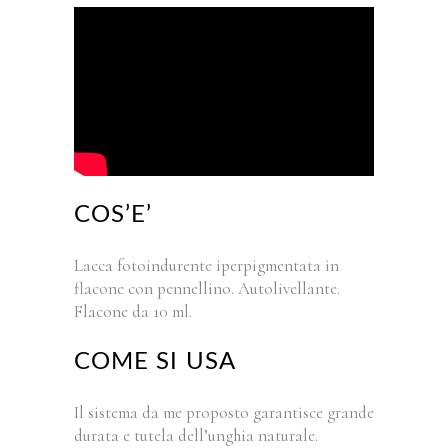
COS’E’
Lacca fotoindurente iperpigmentata in
flacone con pennellino. Autolivellante.
Flacone da 10 ml.
COME SI USA
Il sistema da me proposto garantisce grande
durata e tutela dell’unghia naturale.