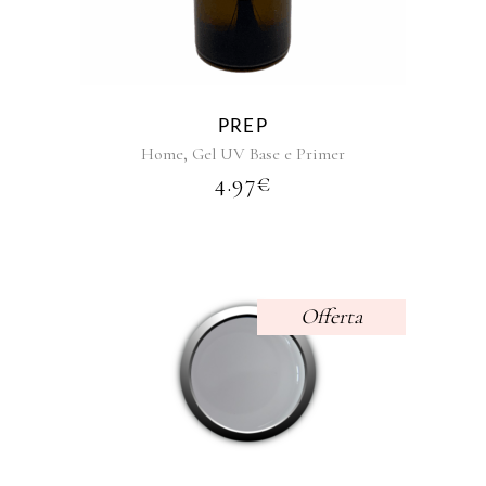
varianti.
Le
opzioni
possono
essere
PREP
scelte
,
Home
Gel UV Base e Primer
nella
4.97
€
pagina
del
prodotto
Offerta