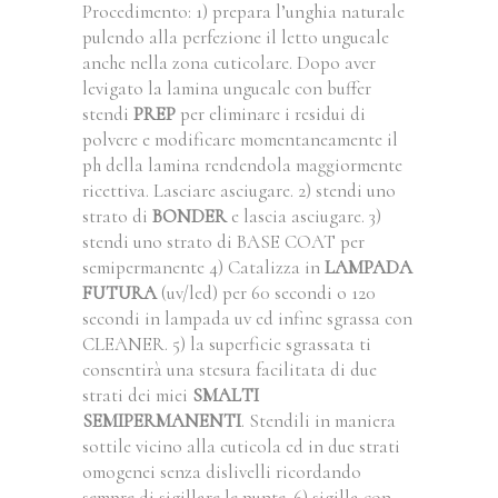
Procedimento: 1) prepara l’unghia naturale
pulendo alla perfezione il letto ungueale
anche nella zona cuticolare. Dopo aver
levigato la lamina ungueale con buffer
stendi
PREP
per eliminare i residui di
polvere e modificare momentaneamente il
ph della lamina rendendola maggiormente
ricettiva. Lasciare asciugare. 2) stendi uno
strato di
BONDER
e lascia asciugare. 3)
stendi uno strato di BASE COAT per
semipermanente 4) Catalizza in
LAMPADA
FUTURA
(uv/led) per 60 secondi o 120
secondi in lampada uv ed infine sgrassa con
CLEANER. 5) la superficie sgrassata ti
consentirà una stesura facilitata di due
strati dei miei
SMALTI
SEMIPERMANENTI
. Stendili in maniera
sottile vicino alla cuticola ed in due strati
omogenei senza dislivelli ricordando
sempre di sigillare le punte. 6) sigilla con