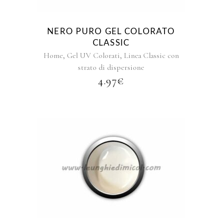
varianti.
Le
opzioni
NERO PURO GEL COLORATO
possono
CLASSIC
essere
,
,
Home
Gel UV Colorati
Linea Classic con
scelte
strato di dispersione
nella
4.97
€
pagina
del
prodotto
Questo
prodotto
ha
più
varianti.
Le