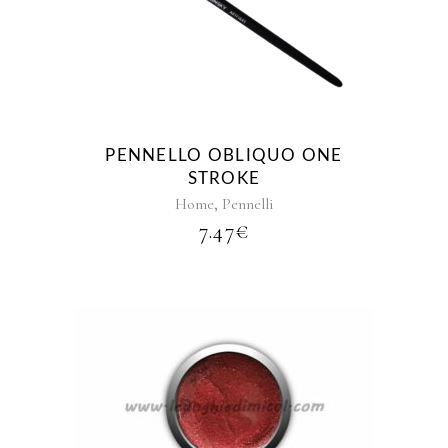
PENNELLO OBLIQUO ONE
STROKE
,
Home
Pennelli
7.47
€
Questo
prodotto
ha