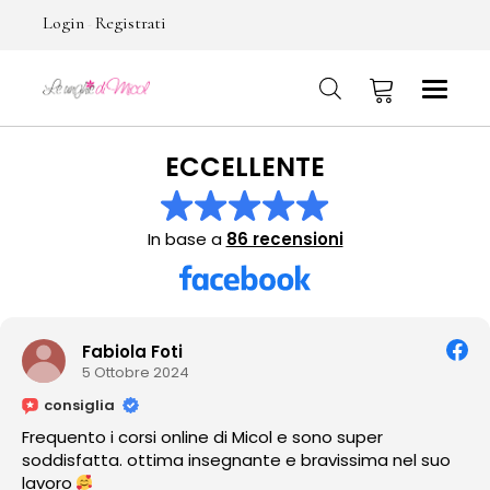
Login
Registrati
-
ECCELLENTE
No products in the cart.
In base a
86 recensioni
abiola Foti
 Ottobre 2024
lia
cons
 i corsi online di Micol e sono super
Amo co
tta. ottima insegnante e bravissima nel suo
ver sus