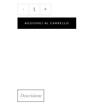
Rosso
-
+
05
quantity
AGGIUNGI AL CARRELLO
Descrizione