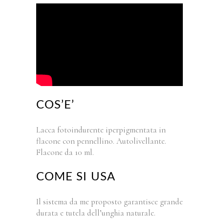
COS’E’
Lacca fotoindurente iperpigmentata in
flacone con pennellino. Autolivellante.
Flacone da 10 ml.
COME SI USA
Il sistema da me proposto garantisce grande
durata e tutela dell’unghia naturale.