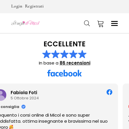
Login
Registrati
-
ECCELLENTE
No products in the cart.
In base a
86 recensioni
Tania Escudero
2 Ottobre 2024
consiglia
per
Amo como cuida y embellece las manos
ima nel suo
ver sus trabajos!!!♡