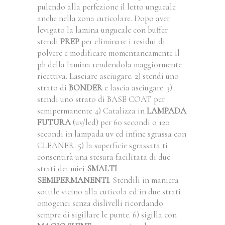
pulendo alla perfezione il letto ungueale
anche nella zona cuticolare. Dopo aver
levigato la lamina ungueale con buffer
stendi
PREP
per eliminare i residui di
polvere e modificare momentaneamente il
ph della lamina rendendola maggiormente
ricettiva. Lasciare asciugare. 2) stendi uno
strato di
BONDER
e lascia asciugare. 3)
stendi uno strato di BASE COAT per
semipermanente 4) Catalizza in
LAMPADA
FUTURA
(uv/led) per 60 secondi o 120
secondi in lampada uv ed infine sgrassa con
CLEANER. 5) la superficie sgrassata ti
consentirà una stesura facilitata di due
strati dei miei
SMALTI
SEMIPERMANENTI
. Stendili in maniera
sottile vicino alla cuticola ed in due strati
omogenei senza dislivelli ricordando
sempre di sigillare le punte. 6) sigilla con