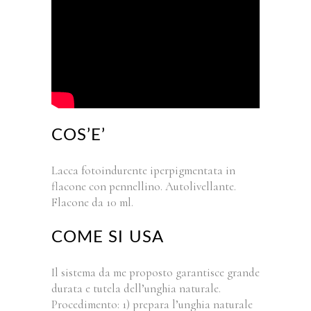
COS’E’
Lacca fotoindurente iperpigmentata in
flacone con pennellino. Autolivellante.
Flacone da 10 ml.
COME SI USA
Il sistema da me proposto garantisce grande
durata e tutela dell’unghia naturale.
Procedimento: 1) prepara l’unghia naturale