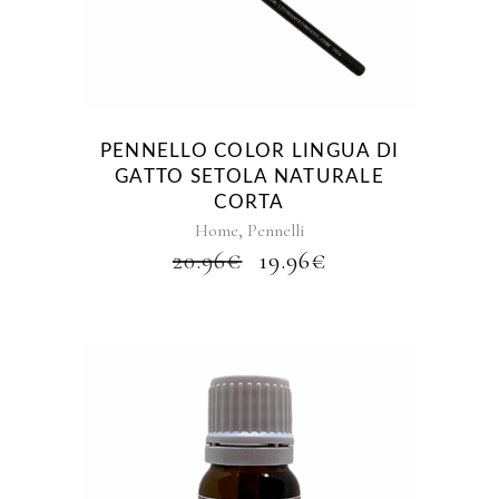
PENNELLO COLOR LINGUA DI
GATTO SETOLA NATURALE
CORTA
,
Home
Pennelli
IL
IL
20.96
€
19.96
€
PREZZO
PREZZO
ORIGINALE
ATTUALE
ERA:
È:
20.96€.
19.96€.