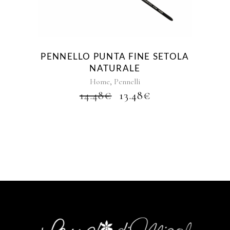
PENNELLO PUNTA FINE SETOLA
NATURALE
,
Home
Pennelli
IL
IL
14.48
€
13.48
€
PREZZO
PREZZO
ORIGINALE
ATTUALE
ERA:
È:
14.48€.
13.48€.