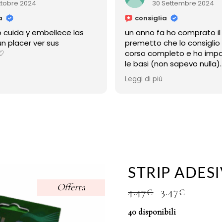
ttobre 2024
30 Settembre 2024
a
consiglia
cuida y embellece las
un anno fa ho comprato il
n placer ver sus
premetto che lo consiglio
!♡
corso completo e ho impa
le basi (non sapevo nulla)
ma la cosa più bella è che
Leggi di più
sempre disponibile
anche adesso a distanza d
mi risponde sempre,e mi 
aiutato
grazie micol!!
STRIP ADESI
Offerta
IL
IL
4.47
€
3.47
€
PREZZO
PREZZ
40 disponibili
ORIGINALE
ATTUA