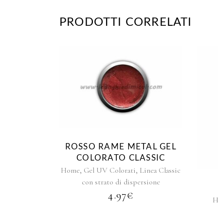
PRODOTTI CORRELATI
Questo
prodotto
ha
più
varianti.
Le
ROSSO RAME METAL GEL
opzioni
COLORATO CLASSIC
possono
,
,
Home
Gel UV Colorati
Linea Classic
essere
con strato di dispersione
scelte
4.97
€
nella
H
pagina
del