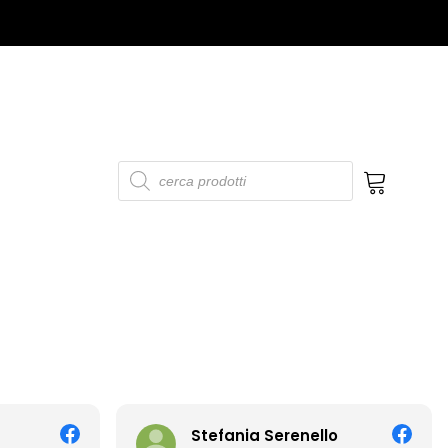
Products
search
No products in the cart.
Stefania Serenello