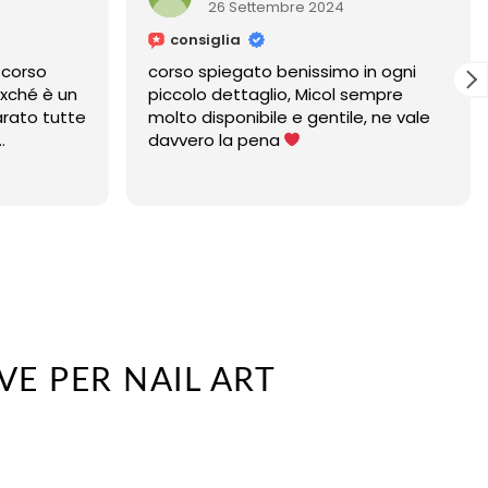
26 Settembre 2024
consiglia
 corso
corso spiegato benissimo in ogni
 xché è un
piccolo dettaglio, Micol sempre
rato tutte
molto disponibile e gentile, ne vale
davvero la pena
 micol è
i un anno,
ha sempre
VE PER NAIL ART
O
LE