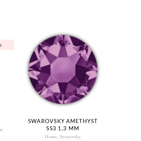
a
Questo
prodotto
ha
più
varianti.
Le
opzioni
possono
SWAROVSKY AMETHYST
essere
SS3 1,3 MM
at
scelte
,
L
Home
Swarovsky
nella