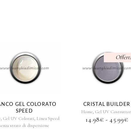
Offert
Questo
Questo
prodotto
prodott
ha
ha
più
più
varianti.
varianti.
Le
Le
ANCO GEL COLORATO
CRISTAL BUILDER
opzioni
opzioni
SPEED
,
Home
Gel UV Costruttor
possono
possono
,
,
e
Gel UV Colorati
Linea Speed
14.98
€
-
45.99
€
essere
essere
senza strato di dispersione
scelte
scelte