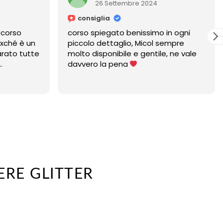
26 Settembre 2024
25 Sett
consiglia
consiglia
corso spiegato benissimo in ogni
Micol è un'ins
piccolo dettaglio, Micol sempre
molto disponibile e gentile, ne vale
davvero la pena
ERE GLITTER