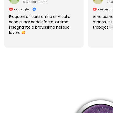
obre 2024
2 Ottobre 2024
consiglia
orsi online di Micol e
Amo como cuida y embellec
soddisfatta. ottima
manos.Es un placer ver sus
e bravissima nel suo
trabajos!!!♡