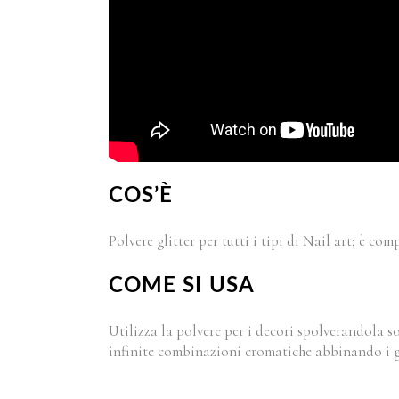
COS’È
Polvere glitter per tutti i tipi di Nail art; è co
COME SI USA
Utilizza la polvere per i decori spolverandola sop
infinite combinazioni cromatiche abbinando i gel