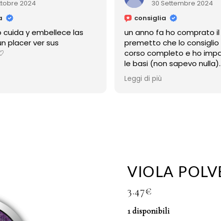
30 Settembre 2024
consiglia
e las
un anno fa ho comprato il corso
premetto che lo consiglio xché è un
corso completo e ho imparato tutte
le basi (non sapevo nulla)
ma la cosa più bella è che micol è
Leggi di più
sempre disponibile
anche adesso a distanza di un anno,
mi risponde sempre,e mi ha sempre
aiutato
grazie micol!!
VIOLA POLV
3.47
€
1 disponibili