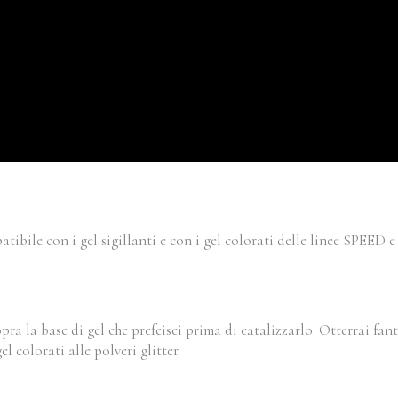
mpatibile con i gel sigillanti e con i gel colorati delle linee SPEE
ra la base di gel che prefeisci prima di catalizzarlo. Otterrai fant
 colorati alle polveri glitter.