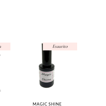
a
Esaurito
o
i
FASCIA
DI
MAGIC SHINE