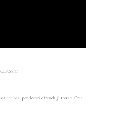
D e CLASSIC
astiche basi per decori e french glitterati. Crea