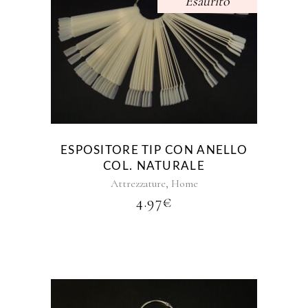
Esaurito
ESPOSITORE TIP CON ANELLO
COL. NATURALE
,
Attrezzature
Home
4.97
€