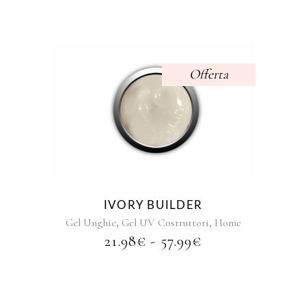
ERA:
È:
10.97€.
9.97€.
Offerta
Questo
prodotto
ha
più
varianti.
Le
opzioni
IVORY BUILDER
possono
,
,
Gel Unghie
Gel UV Costruttori
Home
essere
FASCIA
21.98
€
-
57.99
€
scelte
DI
nella
PREZZO:
pagina
DA
del
21.98€