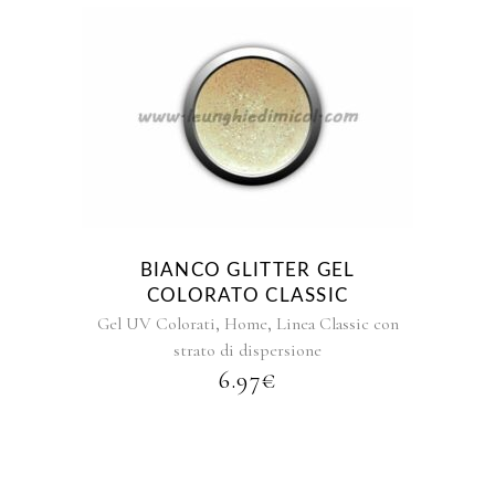
Questo
prodotto
ha
più
varianti.
Le
opzioni
BIANCO GLITTER GEL
possono
COLORATO CLASSIC
essere
,
,
Gel UV Colorati
Home
Linea Classic con
scelte
strato di dispersione
nella
6.97
€
pagina
del
prodotto