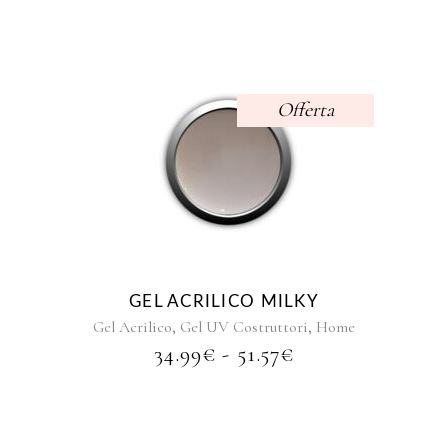
ERA:
È:
6.99€.
6.47€.
Offerta
Questo
prodotto
ha
più
varianti.
Le
opzioni
GEL ACRILICO MILKY
possono
,
,
Gel Acrilico
Gel UV Costruttori
Home
essere
FASCIA
34.99
€
-
51.57
€
scelte
DI
nella
PREZZO:
pagina
DA
del
34.99€