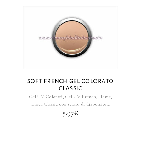
Questo
prodotto
ha
più
varianti.
Le
opzioni
SOFT FRENCH GEL COLORATO
possono
CLASSIC
essere
,
,
,
Gel UV Colorati
Gel UV French
Home
scelte
Linea Classic con strato di dispersione
nella
5.97
€
pagina
del
prodotto