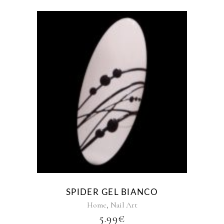
SPIDER GEL BIANCO
,
Home
Nail Art
5.99
€