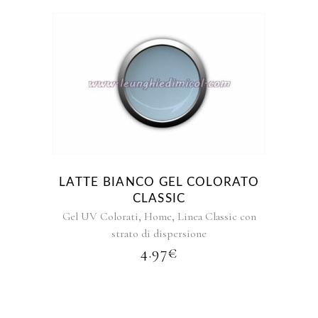
prodotto
A
51.57€
Questo
prodotto
ha
più
varianti.
Le
opzioni
LATTE BIANCO GEL COLORATO
possono
CLASSIC
essere
,
,
Gel UV Colorati
Home
Linea Classic con
scelte
strato di dispersione
nella
4.97
€
pagina
del
prodotto