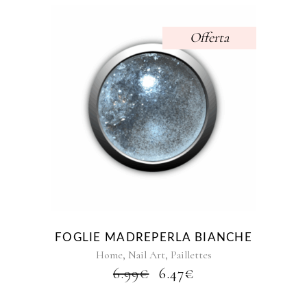
Offerta
FOGLIE MADREPERLA BIANCHE
,
,
Home
Nail Art
Paillettes
IL
IL
6.99
€
6.47
€
PREZZO
PREZZO
ORIGINALE
ATTUALE