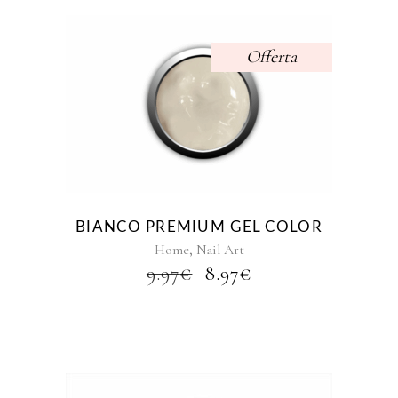
prodotto
A
57.99€
Offerta
BIANCO PREMIUM GEL COLOR
,
Home
Nail Art
IL
IL
9.97
€
8.97
€
PREZZO
PREZZO
ORIGINALE
ATTUALE
ERA:
È:
9.97€.
8.97€.