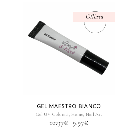
Offerta
GEL MAESTRO BIANCO
,
,
Gel UV Colorati
Home
Nail Art
IL
IL
10.97
€
9.97
€
PREZZO
PREZZO
ORIGINALE
ATTUALE