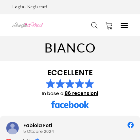
Login
Registrati
-
BIANCO
No products in the cart.
ECCELLENTE
In base a
86 recensioni
Tania Escudero
2 Ottobre 2024