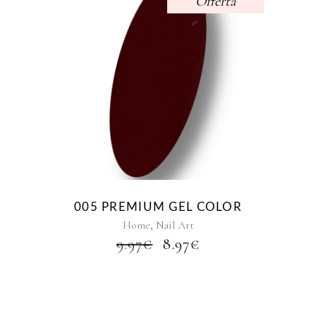
Offerta
005 PREMIUM GEL COLOR
,
Home
Nail Art
IL
IL
9.97
€
8.97
€
PREZZO
PREZZO
ORIGINALE
ATTUALE
ERA:
È:
9.97€.
8.97€.