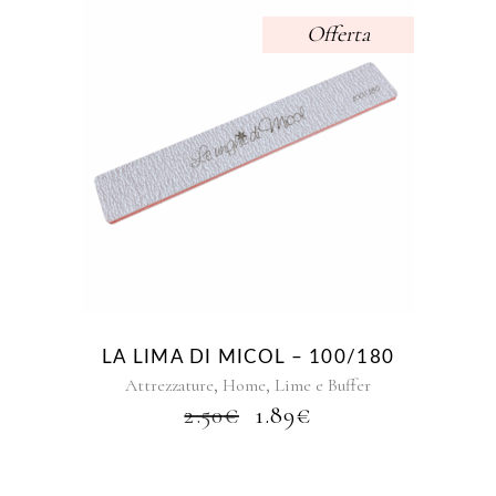
Offerta
LA LIMA DI MICOL – 100/180
,
,
Attrezzature
Home
Lime e Buffer
IL
IL
2.50
€
1.89
€
PREZZO
PREZZO
ORIGINALE
ATTUALE
ERA:
È: