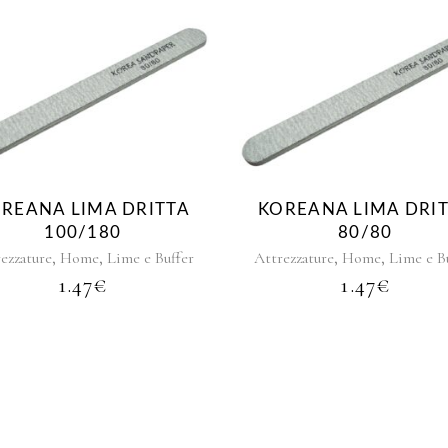
REANA LIMA DRITTA
KOREANA LIMA DRI
100/180
80/80
,
,
,
,
ezzature
Home
Lime e Buffer
Attrezzature
Home
Lime e B
1.47
€
1.47
€