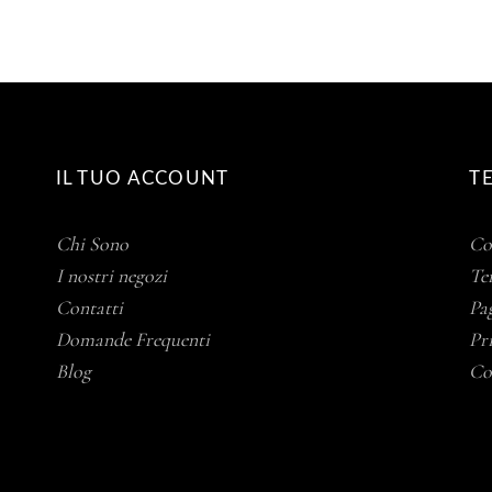
IL TUO ACCOUNT
T
Chi Sono
Co
I nostri negozi
Te
Contatti
Pa
Domande Frequenti
Pr
Blog
Co