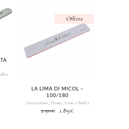
Offerta
TTA
uffer
LA LIMA DI MICOL –
100/180
,
,
Attrezzature
Home
Lime e Buffer
IL
IL
2.50
€
1.89
€
PREZZO
PREZZO
ORIGINALE
ATTUALE