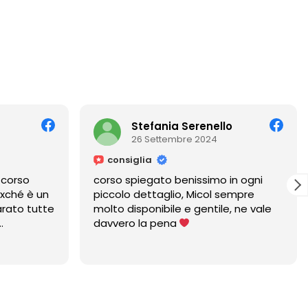
Stefania Serenello
26 Settembre 2024
consiglia
 corso
corso spiegato benissimo in ogni
 xché è un
piccolo dettaglio, Micol sempre
rato tutte
molto disponibile e gentile, ne vale
davvero la pena
 micol è
i un anno,
ha sempre