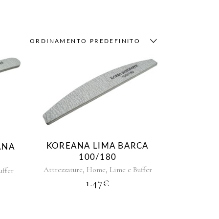
ORDINAMENTO PREDEFINITO
KOREANA LIMA BARCA
ANA
100/180
,
,
Attrezzature
Home
Lime e Buffer
uffer
1.47
€