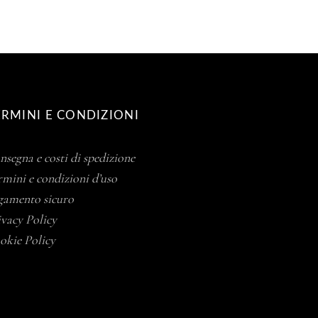
ERA:
È:
2.50€.
1.89€.
ERMINI E CONDIZIONI
nsegna e costi di spedizione
rmini e condizioni d’uso
gamento sicuro
ivacy Policy
okie Policy