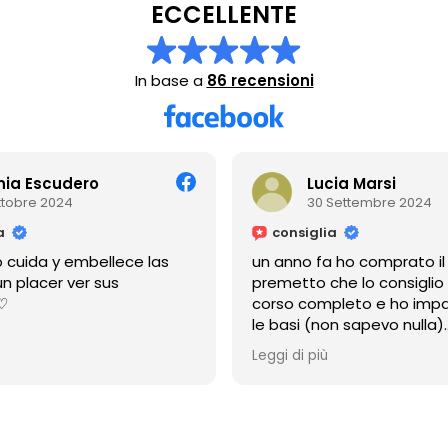
ECCELLENTE
In base a
86 recensioni
nia Escudero
Lucia Marsi
ttobre 2024
30 Settembre 2024
a
consiglia
cuida y embellece las
un anno fa ho comprato il
n placer ver sus
premetto che lo consiglio
!♡
corso completo e ho impa
le basi (non sapevo nulla)
ma la cosa più bella è che
Leggi di più
sempre disponibile
anche adesso a distanza d
mi risponde sempre,e mi 
aiutato