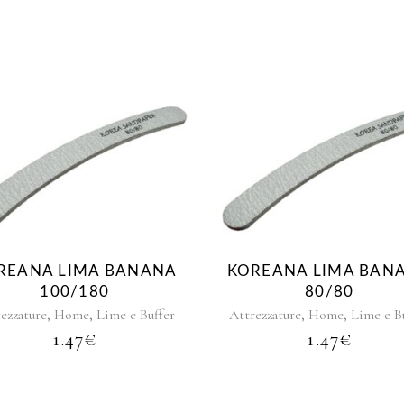
grazie micol!!
REANA LIMA BANANA
KOREANA LIMA BAN
100/180
80/80
,
,
,
,
ezzature
Home
Lime e Buffer
Attrezzature
Home
Lime e B
1.47
€
1.47
€