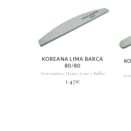
KOREANA LIMA BARCA
KO
80/80
,
,
Attrezzature
Home
Lime e Buffer
Attr
1.47
€