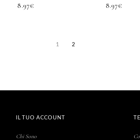
8.97
€
8.97
€
1
2
IL TUO ACCOUNT
T
Chi Sono
Co