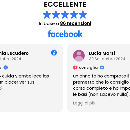
ECCELLENTE
In base a
86 recensioni
a Escudero
Lucia Marsi
bre 2024
30 Settembre 2024
consiglia
ida y embellece las
un anno fa ho comprato il c
placer ver sus
premetto che lo consiglio xc
corso completo e ho impara
le basi (non sapevo nulla)
ma la cosa più bella è che m
Leggi di più
sempre disponibile
anche adesso a distanza di 
mi risponde sempre,e mi ha
aiutato