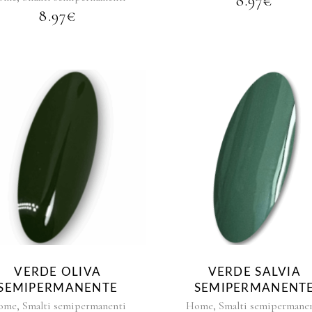
8.97
€
8.97
€
VERDE OLIVA
VERDE SALVIA
SEMIPERMANENTE
SEMIPERMANENT
,
,
ome
Smalti semipermanenti
Home
Smalti semipermane