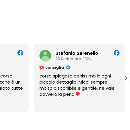
Stefania Serenello
26 Settembre 2024
consiglia
orso
corso spiegato benissimo in ogni
hé è un
piccolo dettaglio, Micol sempre
to tutte
molto disponibile e gentile, ne vale
davvero la pena
icol è
un anno,
 sempre