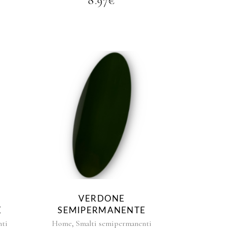
8.97
€
VERDONE
E
SEMIPERMANENTE
,
nti
Home
Smalti semipermanenti