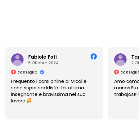
Fabiola Foti
Tani
5 Ottobre 2024
2 Otto
consiglia
consiglia
Frequento i corsi online di Micol e
Amo como cu
sono super soddisfatta. ottima
manos.Es un 
insegnante e bravissima nel suo
trabajos!!!♡
lavoro