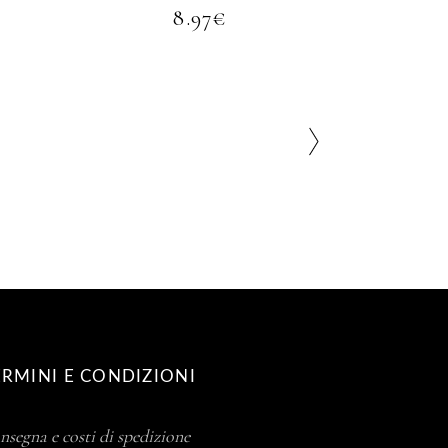
8.97
€
ERMINI E CONDIZIONI
nsegna e costi di spedizione