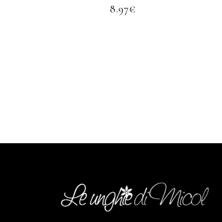
8.97
€