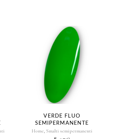
A
VERDE FLUO
E
SEMIPERMANENTE
,
nti
Home
Smalti semipermanenti