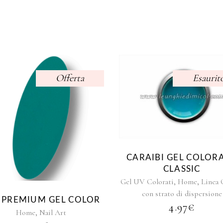
grazie micol!!
I
Offerta
Esaurit
CARAIBI GEL COLOR
CLASSIC
,
,
Gel UV Colorati
Home
Linea 
con strato di dispersione
 PREMIUM GEL COLOR
4.97
€
,
Home
Nail Art